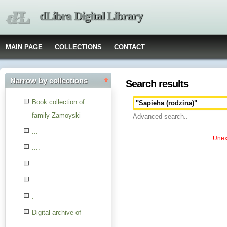
dLibra Digital Library
MAIN PAGE
COLLECTIONS
CONTACT
Narrow by collections
Search results
Book collection of
family Zamoyski
Advanced search..
...
Unexp
....
.
.
.
Digital archive of
children from the