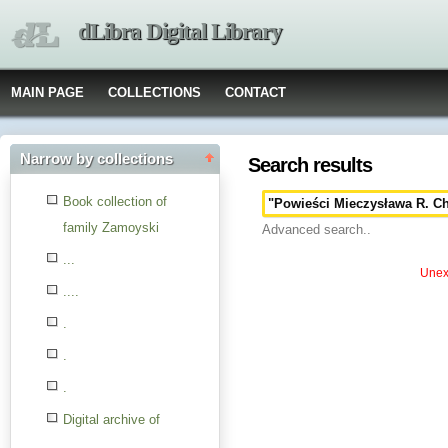
dLibra Digital Library
MAIN PAGE
COLLECTIONS
CONTACT
Narrow by collections
Search results
Book collection of
family Zamoyski
Advanced search..
...
Unexp
....
.
.
.
Digital archive of
children from the