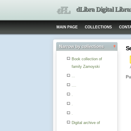
dLibra Digital Libra
MAIN PAGE
COLLECTIONS
CONT
Narrow by collections
S
Book collection of
family Zamoyski
...
Pu
....
.
.
.
Digital archive of
children from the