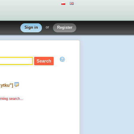
Sign in
or
Register
żytku"]
rming search...