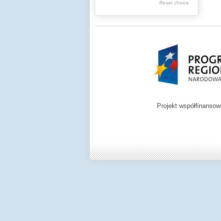
Reset choice
Zamość region
Projekt współfinanso