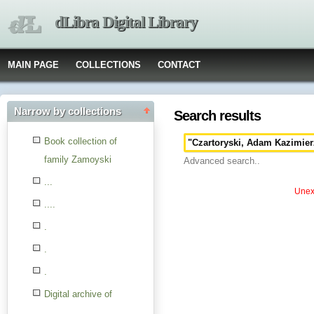
dLibra Digital Library
MAIN PAGE
COLLECTIONS
CONTACT
Narrow by collections
Search results
Book collection of
family Zamoyski
Advanced search..
...
Unexp
....
.
.
.
Digital archive of
children from the