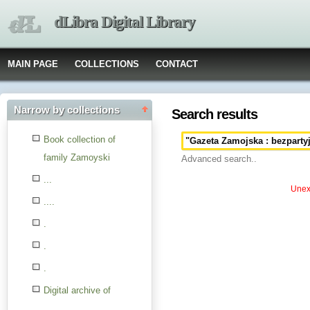
dLibra Digital Library
MAIN PAGE
COLLECTIONS
CONTACT
Narrow by collections
Search results
Book collection of
family Zamoyski
Advanced search..
...
Unexp
....
.
.
.
Digital archive of
children from the