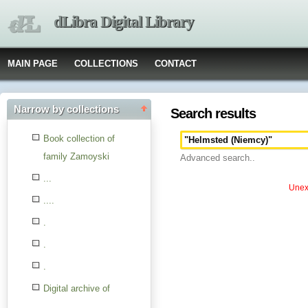
dLibra Digital Library
MAIN PAGE
COLLECTIONS
CONTACT
Narrow by collections
Search results
Book collection of
family Zamoyski
Advanced search..
...
Unexp
....
.
.
.
Digital archive of
children from the