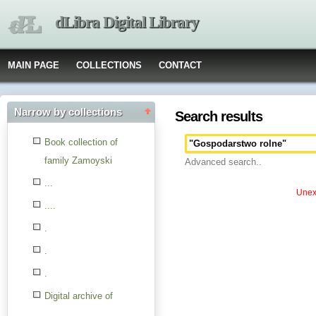
dLibra Digital Library
MAIN PAGE
COLLECTIONS
CONTACT
Narrow by collections
Search results
Book collection of
family Zamoyski
Advanced search..
...
Unexp
....
.
.
.
Digital archive of
children from the