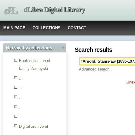
dLibra Digital Library
MAIN PAGE
COLLECTIONS
CONTACT
Narrow by collections
Search results
Book collection of
family Zamoyski
Advanced search..
...
Unexp
....
.
.
.
Digital archive of
children from the