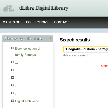
dLibra Digital Library
MAIN PAGE
COLLECTIONS
CONTACT
Narrow by collections
Search results
Book collection of
family Zamoyski
Advanced search..
...
Unexp
....
.
.
.
Digital archive of
children from the