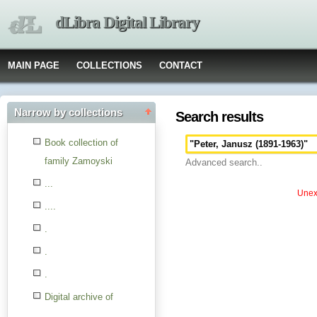
dLibra Digital Library
MAIN PAGE
COLLECTIONS
CONTACT
Narrow by collections
Search results
Book collection of
family Zamoyski
Advanced search..
...
Unexp
....
.
.
.
Digital archive of
children from the