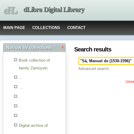
dLibra Digital Library
MAIN PAGE
COLLECTIONS
CONTACT
Narrow by collections
Search results
Book collection of
family Zamoyski
Advanced search..
...
Unexp
....
.
.
.
Digital archive of
children from the