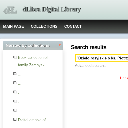
dLibra Digital Library
MAIN PAGE
COLLECTIONS
CONTACT
Narrow by collections
Search results
Book collection of
family Zamoyski
Advanced search..
...
Unexp
....
.
.
.
Digital archive of
children from the