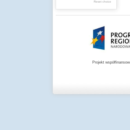
Graphics
Reset choice
Ephemera
Music materials
Cartographic
materials
...
....
Projekt współfinanso
.
.
.
Digital archive of
children from the
Zamość region