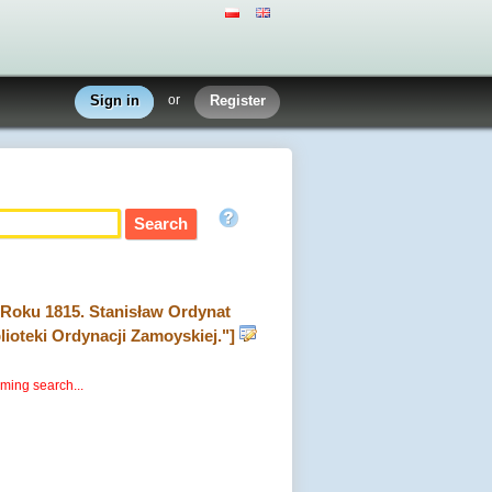
Sign in
or
Register
y Roku 1815. Stanisław Ordynat
lioteki Ordynacji Zamoyskiej."]
rming search...