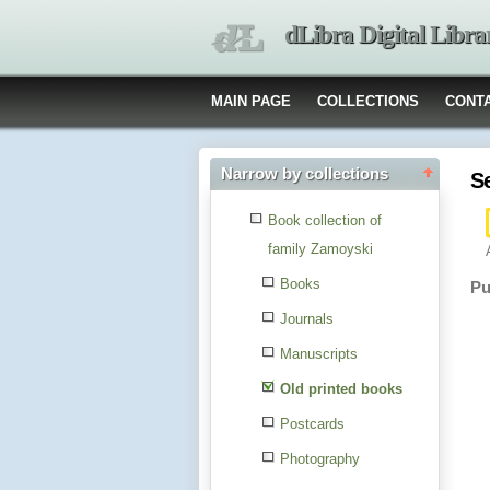
dLibra Digital Libra
MAIN PAGE
COLLECTIONS
CONT
Narrow by collections
S
Book collection of
family Zamoyski
Books
Pu
Journals
Manuscripts
Old printed books
Postcards
Photography