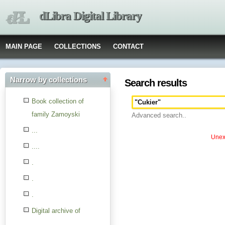
dLibra Digital Library
MAIN PAGE
COLLECTIONS
CONTACT
Narrow by collections
Search results
Book collection of
family Zamoyski
Advanced search..
...
Unexp
....
.
.
.
Digital archive of
children from the