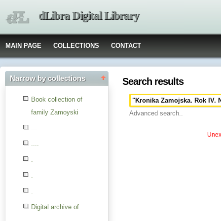
dLibra Digital Library
MAIN PAGE
COLLECTIONS
CONTACT
Narrow by collections
Search results
Book collection of
family Zamoyski
Advanced search..
...
Unexp
....
.
.
.
Digital archive of
children from the