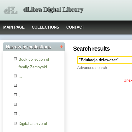
dLibra Digital Library
MAIN PAGE
COLLECTIONS
CONTACT
Narrow by collections
Search results
Book collection of
family Zamoyski
Advanced search..
...
Unexp
....
.
.
.
Digital archive of
children from the