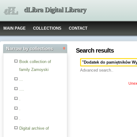
dLibra Digital Library
MAIN PAGE
COLLECTIONS
CONTACT
Narrow by collections
Search results
Book collection of
family Zamoyski
Advanced search..
...
Unexp
....
.
.
.
Digital archive of
children from the