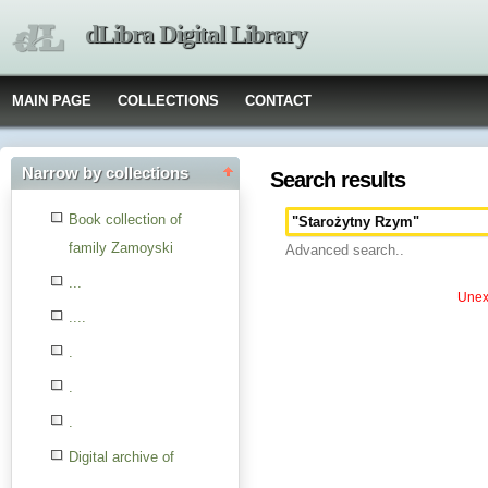
dLibra Digital Library
MAIN PAGE
COLLECTIONS
CONTACT
Narrow by collections
Search results
Book collection of
family Zamoyski
Advanced search..
...
Unexp
....
.
.
.
Digital archive of
children from the