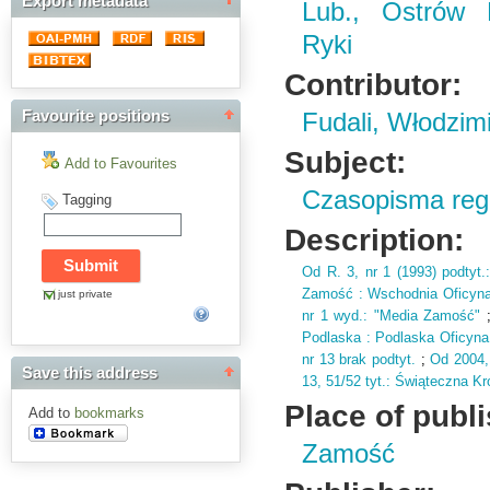
Export metadata
Lub., Ostrów 
Ryki
Contributor:
Favourite positions
Fudali, Włodzim
Subject:
Add to Favourites
Czasopisma regi
Tagging
Description:
Od R.
3,
nr 1 (
1993)
podtyt.
Zamość : Wschodnia Oficyn
just private
nr 1 wyd.
: "Media Zamość"
Podlaska : Podlaska Oficyn
nr 13 brak podtyt.
;
Od 2004,
Save this address
13,
51/52 tyt.
: Świąteczna Kr
Place of publ
Add to
bookmarks
Zamość