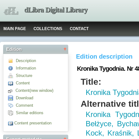
dLibra Digital Library
MAIN PAGE
COLLECTIONS
CONTACT
Edition
Edition description
Description
Kronika Tygodnia. Nr 48
Information
Structure
Title:
Content
Content(new window)
Kronika Tygodni
Download
Alternative tit
Comment
Similar editions
Kronika Tygodn
Bełżyce, Bychaw
Content presentation
Kock, Kraśnik,