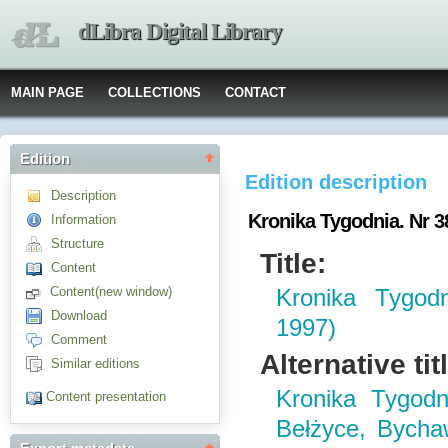
dLibra Digital Library
MAIN PAGE
COLLECTIONS
CONTACT
Edition
Edition description
Description
Kronika Tygodnia. Nr 3
Information
Structure
Title:
Content
Content(new window)
Kronika Tygod
Download
1997)
Comment
Alternative tit
Similar editions
Kronika Tygodn
Content presentation
Bełżyce, Bychaw