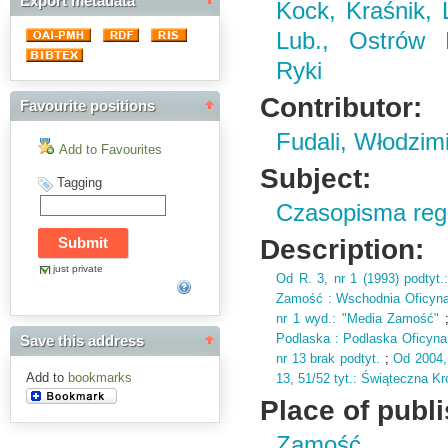
Export metadata
Kock, Kraśnik,
Lub., Ostrów 
Ryki
Contributor:
Favourite positions
Fudali, Włodzim
Add to Favourites
Subject:
Tagging
Czasopisma regi
Description:
just private
Od R.
3,
nr 1 (
1993)
podtyt.
Zamość : Wschodnia Oficyn
nr 1 wyd.
: "Media Zamość"
Podlaska : Podlaska Oficyn
Save this address
nr 13 brak podtyt.
;
Od 2004,
Add to
bookmarks
13,
51/52 tyt.
: Świąteczna Kr
Place of publ
Zamość