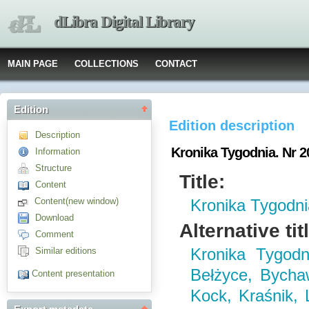
dLibra Digital Library
MAIN PAGE
COLLECTIONS
CONTACT
Edition
Edition description
Description
Kronika Tygodnia. Nr 2
Information
Structure
Title:
Content
Content(new window)
Kronika Tygodni
Download
Alternative tit
Comment
Similar editions
Kronika Tygodn
Bełżyce, Bychaw
Content presentation
Kock, Kraśnik,