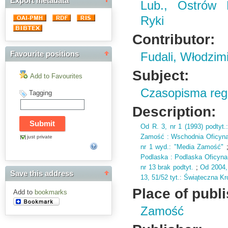
Export metadata
Lub., Ostrów 
Ryki
Contributor:
Favourite positions
Fudali, Włodzim
Subject:
Add to Favourites
Czasopisma regi
Tagging
Description:
Od R.
3,
nr 1 (
1993)
podtyt.
Zamość : Wschodnia Oficyn
just private
nr 1 wyd.
: "Media Zamość"
Podlaska : Podlaska Oficyn
nr 13 brak podtyt.
;
Od 2004,
Save this address
13,
51/52 tyt.
: Świąteczna Kr
Place of publ
Add to
bookmarks
Zamość