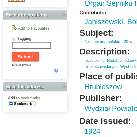
Organ Sejmiku 
Contributor:
Favourite positions
Janiszewski, Bo
Add to Favourites
Subject:
Tagging
Czasopisma polskie - 20 w.
;
Description:
Kościuk,
K.
Redaktor odpowi
just private
Hrubieszowskiego
;
Wychodzi
Place of publ
Hrubieszów
Save this address
Publisher:
Add to
bookmarks
Wydział Powiat
Date issued:
1924