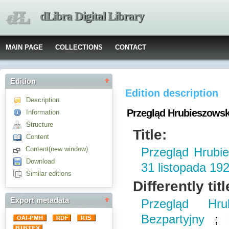
dLibra Digital Library
MAIN PAGE
COLLECTIONS
CONTACT
Edition
Edition description
Description
Przegląd Hrubieszowski.
Information
Structure
Title:
Content
Content(new window)
Przegląd Hrubie
Download
31 listopada 19
Similar editions
Differently titl
Export metadata
Przegląd Hru
Bezpartyjny
;