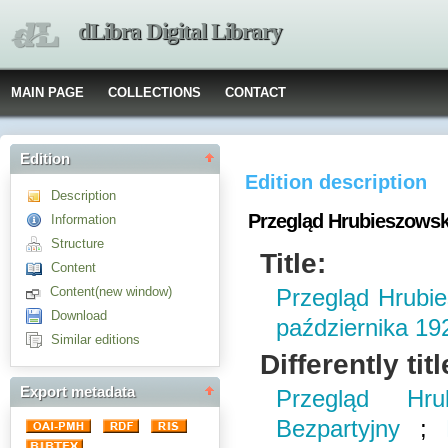
dLibra Digital Library
MAIN PAGE
COLLECTIONS
CONTACT
Edition
Edition description
Description
Przegląd Hrubieszowski
Information
Structure
Title:
Content
Content(new window)
Przegląd Hrubie
Download
października 19
Similar editions
Differently titl
Export metadata
Przegląd Hru
Bezpartyjny
;