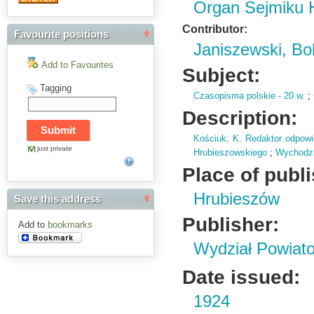
Organ Sejmiku 
Contributor:
Favourite positions
Janiszewski, Bo
Add to Favourites
Subject:
Tagging
Czasopisma polskie - 20 w.
;
Description:
Kościuk,
K.
Redaktor odpowi
just private
Hrubieszowskiego
;
Wychodzi
Place of publ
Hrubieszów
Save this address
Publisher:
Add to
bookmarks
Wydział Powiat
Date issued:
1924