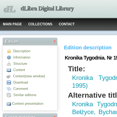
dLibra Digital Library
MAIN PAGE
COLLECTIONS
CONTACT
Edition
Edition description
Description
Kronika Tygodnia. Nr 15
Information
Structure
Title:
Content
Content(new window)
Kronika Tygod
Download
1995)
Comment
Alternative tit
Similar editions
Kronika Tygodn
Content presentation
Bełżyce, Bychaw