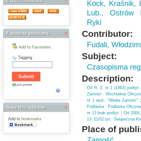
Export metadata
Kock, Kraśnik,
Lub., Ostrów 
Ryki
Contributor:
Favourite positions
Fudali, Włodzim
Add to Favourites
Subject:
Tagging
Czasopisma regi
Description:
just private
Od R.
3,
nr 1 (
1993)
podtyt.
Zamość : Wschodnia Oficyn
nr 1 wyd.
: "Media Zamość"
Podlaska : Podlaska Oficyn
Save this address
nr 13 brak podtyt.
;
Od 2004,
Add to
bookmarks
13,
51/52 tyt.
: Świąteczna Kr
Place of publ
Zamość