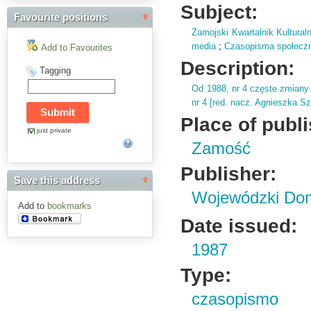
Subject:
Favourite positions
Zamojski Kwartalnik Kultural
media
;
Czasopisma społeczno 
Add to Favourites
Description:
Tagging
Od 1988,
nr 4 częste zmiany 
nr 4 [red.
nacz.
Agnieszka Sz
Place of publ
just private
Zamość
Publisher:
Save this address
Wojewódzki Dom
Add to
bookmarks
Date issued:
1987
Type:
czasopismo