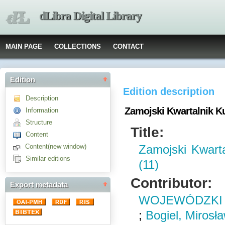
dLibra Digital Library
MAIN PAGE
COLLECTIONS
CONTACT
Edition
Edition description
Description
Zamojski Kwartalnik Kul
Information
Structure
Title:
Content
Content(new window)
Zamojski Kwarta
Similar editions
(11)
Contributor:
Export metadata
WOJEWÓDZKI 
;
Bogiel, Mirosł