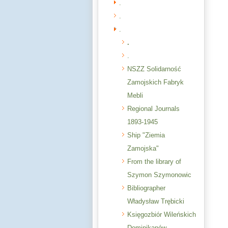
.
.
.
.
.
NSZZ Solidarność
Zamojskich Fabryk
Mebli
Regional Journals
1893-1945
Ship "Ziemia
Zamojska"
From the library of
Szymon Szymonowic
Bibliographer
Władysław Trębicki
Księgozbiór Wileńskich
Dominikanów