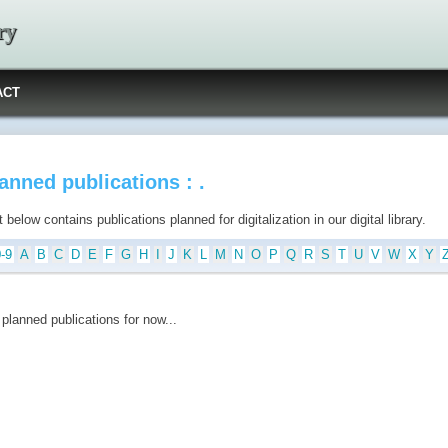
ry
ACT
anned publications : .
t below contains publications planned for digitalization in our digital library.
0-9
A
B
C
D
E
F
G
H
I
J
K
L
M
N
O
P
Q
R
S
T
U
V
W
X
Y
planned publications for now...