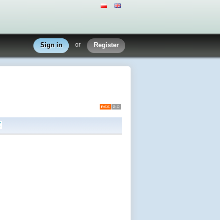
Sign in
or
Register
Z