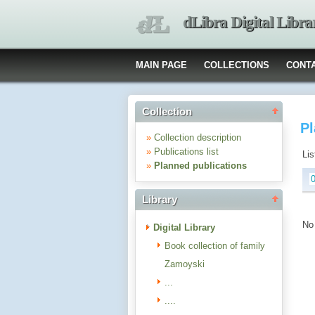
dLibra Digital Libra
MAIN PAGE
COLLECTIONS
CONT
Collection
Pl
»
Collection description
»
Publications list
Lis
»
Planned publications
Library
No 
Digital Library
Book collection of family
Zamoyski
...
....