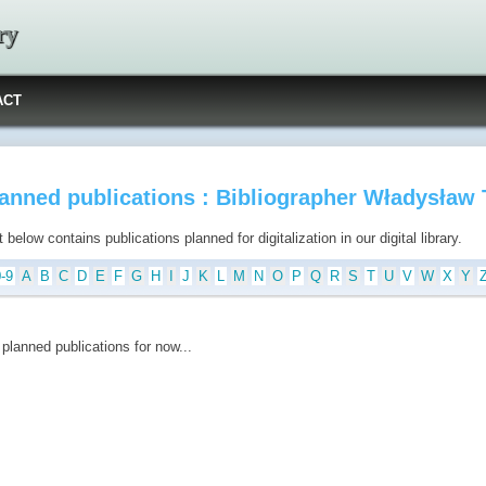
ry
ACT
anned publications : Bibliographer Władysław 
t below contains publications planned for digitalization in our digital library.
0-9
A
B
C
D
E
F
G
H
I
J
K
L
M
N
O
P
Q
R
S
T
U
V
W
X
Y
planned publications for now...