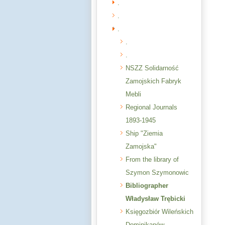
.
.
.
.
.
NSZZ Solidarność
Zamojskich Fabryk
Mebli
Regional Journals
1893-1945
Ship "Ziemia
Zamojska"
From the library of
Szymon Szymonowic
Bibliographer
Władysław Trębicki
Księgozbiór Wileńskich
Dominikanów