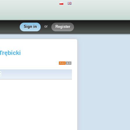
Sign in
or
Register
Trębicki
Z