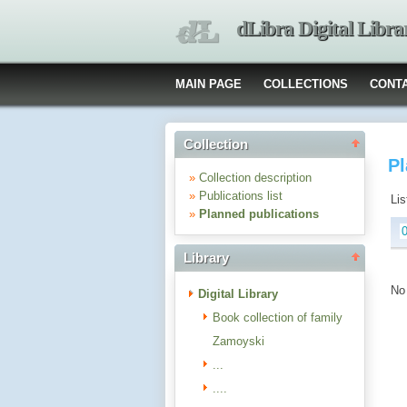
dLibra Digital Libra
MAIN PAGE
COLLECTIONS
CONT
Collection
Pl
»
Collection description
»
Publications list
Lis
»
Planned publications
Library
No 
Digital Library
Book collection of family
Zamoyski
...
....