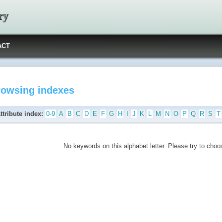
ry
ACT
rowsing indexes
ttribute index:
0-9
A
B
C
D
E
F
G
H
I
J
K
L
M
N
O
P
Q
R
S
T
No keywords on this alphabet letter. Please try to choos