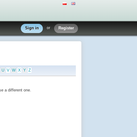
Sign in
or
Register
U
V
W
X
Y
Z
e a different one.