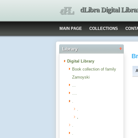
dLibra Digital Libra
MAIN PAGE
COLLECTIONS
CONT
Library
B
Digital Library
Book collection of family
A
Zamoyski
...
....
.
.
.
.
.