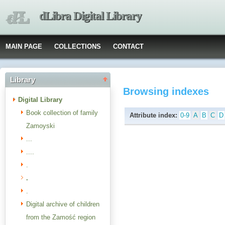
dLibra Digital Library
MAIN PAGE
COLLECTIONS
CONTACT
Library
Browsing indexes
Digital Library
Book collection of family
Attribute index:
0-9
A
B
C
D
Zamoyski
...
....
.
.
.
Digital archive of children
from the Zamość region