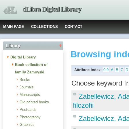
dLibra Digital Library
MAIN PAGE
COLLECTIONS
CONTACT
Library
Browsing ind
Digital Library
Book collection of
Attribute index:
0-9
A
B
C
D
family Zamoyski
Books
Choose keyword fr
Journals
Manuscripts
Zabellewicz, Ad
Old printed books
filozofii
Postcards
Zabellewicz, Ada
Photography
Graphics