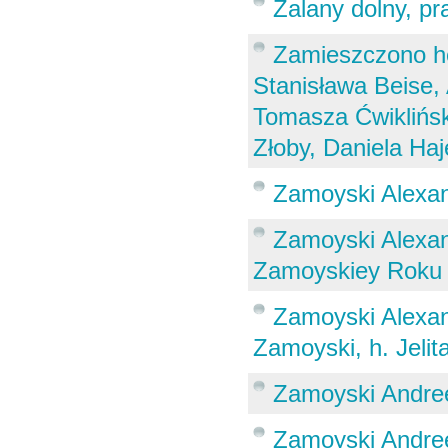
Zalany dolny, pr
Zamieszczono he
Stanisława Beise,
Tomasza Ćwiklińsk
Złoby, Daniela Ha
Zamoyski Alexan
Zamoyski Alexand
Zamoyskiey Roku 1
Zamoyski Alexan
Zamoyski, h. Jelit
Zamoyski Andree
Zamoyski Andree 