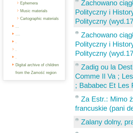
Zachowano ciągło
Ephemera
Polityczny i Histo
Music materials
Cartographic materials
Polityczny (wyd.1
...
Zachowano ciągło
....
.
Polityczny i Histo
.
Polityczny (wyd.1
.
Digital archive of children
Zadig ou la Dest
from the Zamość region
Comme Il Va ; Les
; Bababec Et Les 
Za Estr.: Mimo 
francuskie (pani d
Zalany dolny, pr