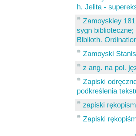
h. Jelita - supereks
Zamoyskiey 1815
sygn biblioteczne;
Biblioth. Ordinati
Zamoyski Stanisł
z ang. na pol. j
Zapiski odręczne
podkreślenia tekst
zapiski rękopis
Zapiski rękopi