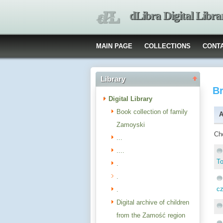
dLibra Digital Libra
MAIN PAGE
COLLECTIONS
CONT
Library
B
Digital Library
Book collection of family
A
Zamoyski
Ch
...
....
To
.
.
cz
.
Digital archive of children
from the Zamość region