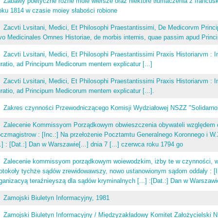
Zabawy poetyczne różne moie wiersze oraz niektóre tłumaczenia z francuski
ku 1814 w czasie moiey słabości robione
Zacvti Lvsitani, Medici, Et Philosophi Praestantissimi, De Medicorvm Princ
o Medicinales Omnes Historiae, de morbis internis, quae passim apud Princip
Zacvti Lvsitani, Medici, Et Philosophi Praestantissimi Praxis Historiarvm
ratio, ad Principum Medicorum mentem explicatur [...]
Zacvti Lvsitani, Medici, Et Philosophi Praestantissimi Praxis Historiarvm
ratio, ad Principum Medicorum mentem explicatur [...].
Zakres czynności Przewodniczącego Komisji Wydziałowej NSZZ "Solidarno
Zalecenie Kommissyom Porządkowym obwieszczenia obywateli względem do
czmagistrow : [Inc.:] Na przełożenie Pocztamtu Generalnego Koronnego i W.
..] : [Dat.:] Dan w Warszawie[...] dnia 7 [...] czerwca roku 1794 go
Zalecenie kommissyom porządkowym woiewodzkim, iżby te w czynności, w
otokoły tychże sądów zrewidowawszy, nowo ustanowionym sądom oddały : [I
ganizacyą teraźnieyszą dla sądów kryminalnych [...] :[Dat.:] Dan w Warszawie 
Zamojski Biuletyn Informacyjny, 1981
Zamojski Biuletyn Informacyjny / Międzyzakładowy Komitet Założycielsk