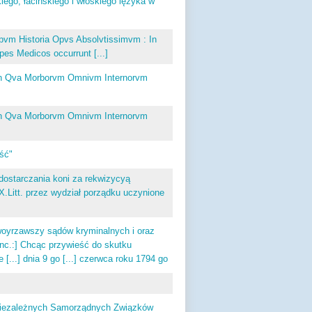
ego, łacińskiego i włoskiego ięzyka w
ipvm Historia Opvs Absolvtissimvm : In
es Medicos occurrunt [...]
 : In Qva Morborvm Omnivm Internorvm
 : In Qva Morborvm Omnivm Internorvm
ść"
starczania koni za rekwizycyą
X.Litt. przez wydział porządku uczynione
oyrzawszy sądów kryminalnych i oraz
nc.:] Chcąc przywieść do skutku
[...] dnia 9 go [...] czerwca roku 1794 go
i Niezależnych Samorządnych Związków