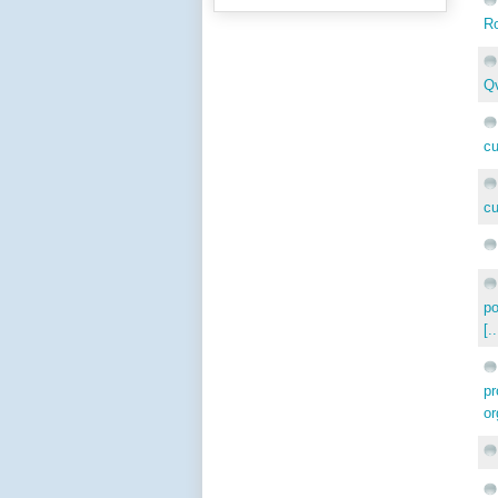
Ro
Qv
cu
cu
po
[.
pr
or