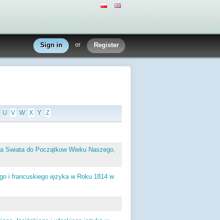
Sign in
or
Register
U
V
W
X
Y
Z
nia Swiata do Początkow Wieku Naszego,
ego i francuskiego ięzyka w Roku 1814 w