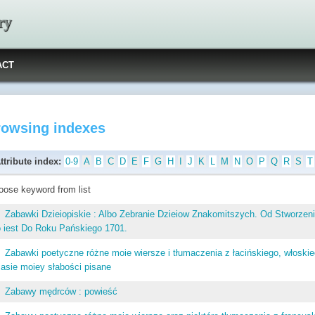
ry
ACT
rowsing indexes
ttribute index:
0-9
A
B
C
D
E
F
G
H
I
J
K
L
M
N
O
P
Q
R
S
T
oose keyword from list
Zabawki Dzieiopiskie : Albo Zebranie Dzieiow Znakomitszych. Od Stworze
 iest Do Roku Pańskiego 1701.
Zabawki poetyczne różne moie wiersze i tłumaczenia z łacińskiego, włoski
asie moiey słabości pisane
Zabawy mędrców : powieść