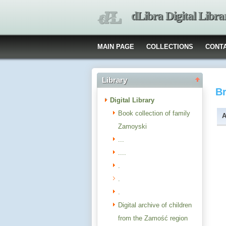
dLibra Digital Libra
MAIN PAGE
COLLECTIONS
CONT
Library
B
Digital Library
Book collection of family
A
Zamoyski
...
....
.
.
.
Digital archive of children
from the Zamość region