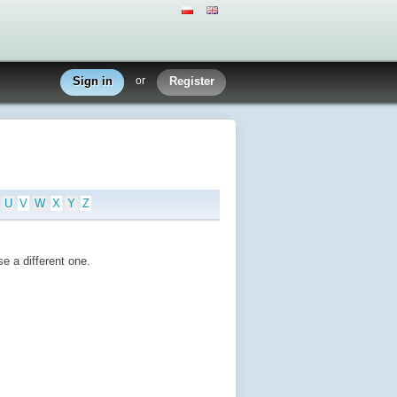
Sign in
or
Register
U
V
W
X
Y
Z
e a different one.