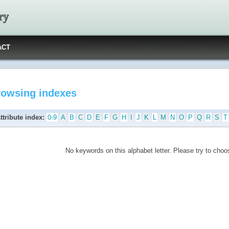
ry
ACT
rowsing indexes
ttribute index:
0-9
A
B
C
D
E
F
G
H
I
J
K
L
M
N
O
P
Q
R
S
T
No keywords on this alphabet letter. Please try to choos