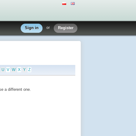
Sign in
or
Register
U
V
W
X
Y
Z
e a different one.