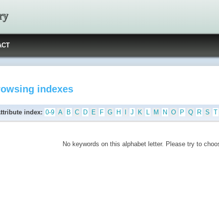
ry
ACT
rowsing indexes
ttribute index:
0-9
A
B
C
D
E
F
G
H
I
J
K
L
M
N
O
P
Q
R
S
T
No keywords on this alphabet letter. Please try to choos