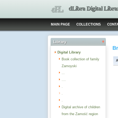
dLibra Digital Libra
MAIN PAGE
COLLECTIONS
CONT
Library
B
Digital Library
Book collection of family
A
Zamoyski
...
....
.
.
.
Digital archive of children
from the Zamość region