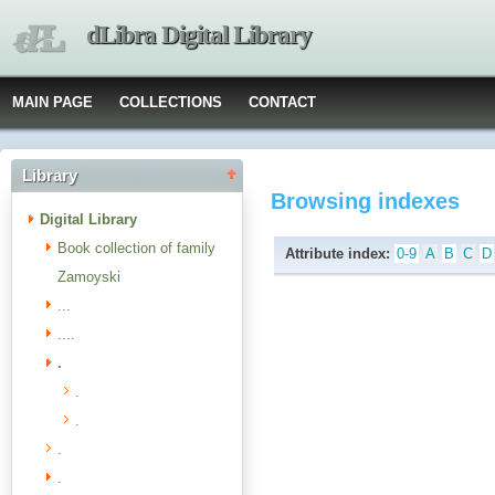
dLibra Digital Library
MAIN PAGE
COLLECTIONS
CONTACT
Library
Browsing indexes
Digital Library
Book collection of family
Attribute index:
0-9
A
B
C
D
Zamoyski
...
....
.
.
.
.
.