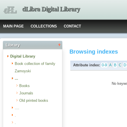
dLibra Digital Library
MAIN PAGE
COLLECTIONS
CONTACT
Library
Browsing indexes
Digital Library
Book collection of family
Attribute index:
0-9
A
B
C
D
Zamoyski
...
No keywor
Books
Journals
Old printed books
....
.
.