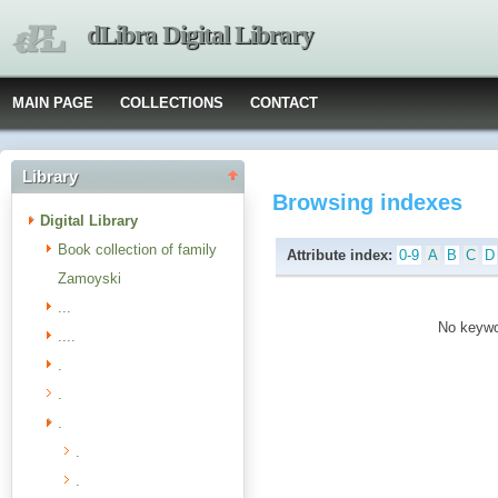
dLibra Digital Library
MAIN PAGE
COLLECTIONS
CONTACT
Library
Browsing indexes
Digital Library
Book collection of family
Attribute index:
0-9
A
B
C
D
Zamoyski
...
No keywor
....
.
.
.
.
.