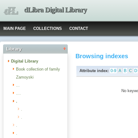
dLibra Digital Library
MAIN PAGE
COLLECTIONS
CONTACT
Library
Browsing indexes
Digital Library
Book collection of family
Attribute index:
0-9
A
B
C
D
Zamoyski
...
No keywor
....
.
.
.
.
.