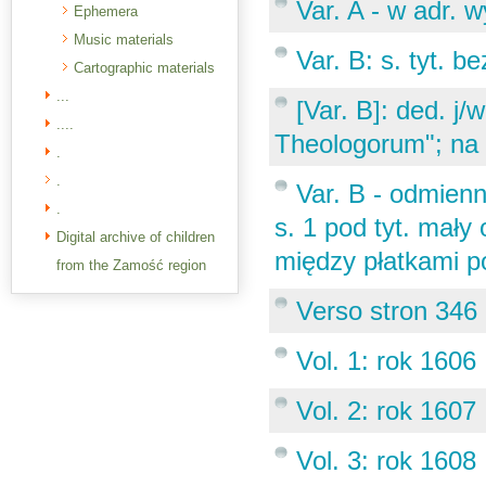
Var. A - w adr. w
Ephemera
Music materials
Var. B: s. tyt. b
Cartographic materials
...
[Var. B]: ded. j/
....
Theologorum"; na 
.
.
Var. B - odmienn
.
s. 1 pod tyt. mały 
Digital archive of children
między płatkami po
from the Zamość region
Verso stron 346 
Vol. 1: rok 1606
Vol. 2: rok 1607
Vol. 3: rok 1608