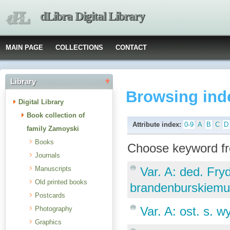
dLibra Digital Library
MAIN PAGE
COLLECTIONS
CONTACT
Library
Browsing ind
Digital Library
Book collection of
Attribute index:
0-9
A
B
C
D
family Zamoyski
Books
Choose keyword fr
Journals
Manuscripts
Var. A: ded. Fry
Old printed books
brandenburskiemu
Postcards
Var. A: ost. s. w
Photography
Graphics