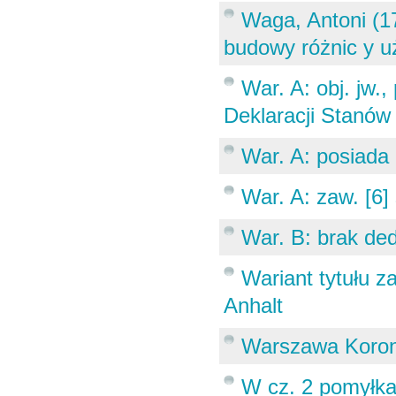
Waga, Antoni (1
budowy różnic y u
War. A: obj. jw.
Deklaracji Stanó
War. A: posiada 
War. A: zaw. [6]
War. B: brak ded
Wariant tytułu z
Anhalt
Warszawa Korona
W cz. 2 pomyłka 