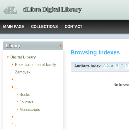
dLibra Digital Library
MAIN PAGE
COLLECTIONS
CONTACT
Library
Browsing indexes
Digital Library
Book collection of family
Attribute index:
0-9
A
B
C
D
Zamoyski
...
No keywor
....
Books
Journals
Manuscripts
.
.