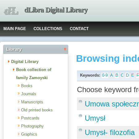
dLibra Digital Library
MAIN PAGE
COLLECTIONS
CONTACT
Library
Browsing ind
Digital Library
Book collection of
Keywords:
0-9
A
B
C
D
E
family Zamoyski
Books
Choose keyword fr
Journals
Manuscripts
Umowa społecz
Old printed books
Umysł
Postcards
Photography
Umysł- filozofia
Graphics