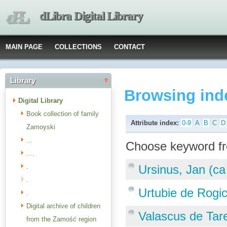
dLibra Digital Library
MAIN PAGE
COLLECTIONS
CONTACT
Library
Browsing ind
Digital Library
Book collection of family
Attribute index:
0-9
A
B
C
D
Zamoyski
...
Choose keyword fr
....
.
Ursinus, Jan (c
.
Urtubie de Rogi
.
Digital archive of children
Valascus de Tar
from the Zamość region