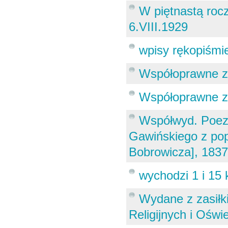
W piętnastą rocz
6.VIII.1929
wpisy rękopiśmi
Współoprawne z
Współoprawne z 
Współwyd. Poez
Gawińskiego z pop
Bobrowicza], 1837.-
wychodzi 1 i 15
Wydane z zasiłk
Religijnych i Oświ