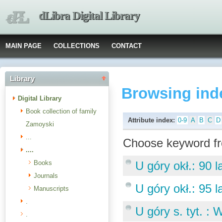
dLibra Digital Library
MAIN PAGE
COLLECTIONS
CONTACT
Library
Browsing ind
Digital Library
Book collection of family
Attribute index:
0-9
A
B
C
D
Zamoyski
...
Choose keyword fr
....
Books
U góry okł.: 90 
Journals
U góry okł.: 95 
Manuscripts
.
U góry s. tyt. :
.