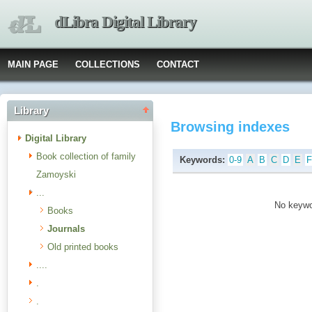
dLibra Digital Library
MAIN PAGE
COLLECTIONS
CONTACT
Library
Browsing indexes
Digital Library
Book collection of family
Keywords:
0-9
A
B
C
D
E
Zamoyski
...
No keywor
Books
Journals
Old printed books
....
.
.