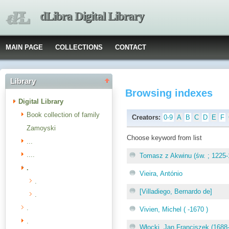
dLibra Digital Library
MAIN PAGE
COLLECTIONS
CONTACT
Library
Browsing indexes
Digital Library
Book collection of family
Creators:
0-9
A
B
C
D
E
F
Zamoyski
Choose keyword from list
...
....
Tomasz z Akwinu (św. ; 1225-
.
Vieira, António
.
[Villadiego, Bernardo de]
.
.
Vivien, Michel ( -1670 )
.
Włocki, Jan Franciszek (1688