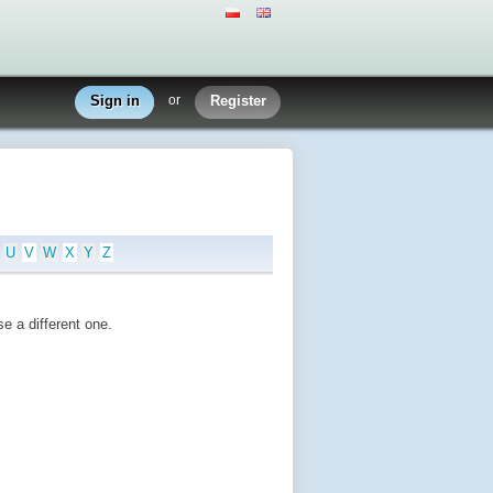
Sign in
or
Register
U
V
W
X
Y
Z
e a different one.