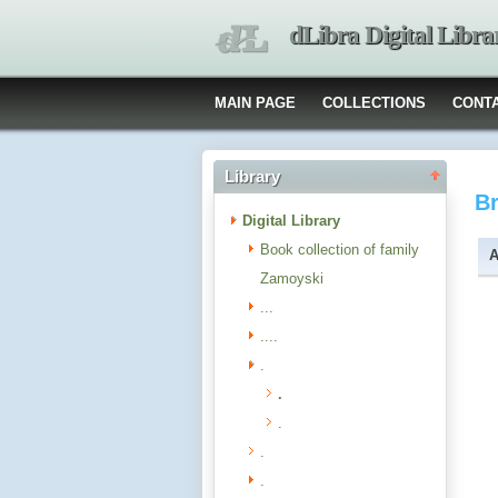
dLibra Digital Libra
MAIN PAGE
COLLECTIONS
CONT
Library
B
Digital Library
Book collection of family
A
Zamoyski
...
....
.
.
.
.
.