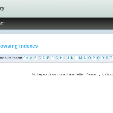
ry
ACT
rowsing indexes
ttribute index:
0-9
A
B
C
D
E
F
G
H
I
J
K
L
M
N
O
P
Q
R
S
T
No keywords on this alphabet letter. Please try to choos