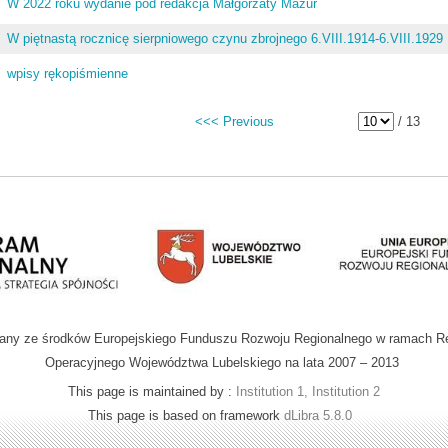
W 2022 roku wydanie pod redakcja Małgorzaty Mazur
W piętnastą rocznicę sierpniowego czynu zbrojnego 6.VIII.1914-6.VIII.1929
wpisy rękopiśmienne
<<< Previous
/ 13
wany ze środków Europejskiego Funduszu Rozwoju Regionalnego w ramach R
Operacyjnego Województwa Lubelskiego na lata 2007 – 2013
This page is maintained by :
Institution 1, Institution 2
This page is based on framework
dLibra 5.8.0