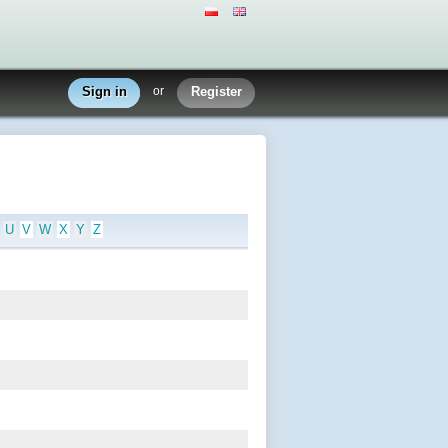
Sign in
or
Register
U
V
W
X
Y
Z