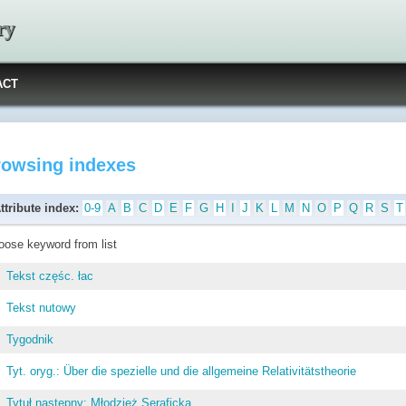
ry
ACT
rowsing indexes
ttribute index:
0-9
A
B
C
D
E
F
G
H
I
J
K
L
M
N
O
P
Q
R
S
T
oose keyword from list
Tekst częśc. łac
Tekst nutowy
Tygodnik
Tyt. oryg.: Über die spezielle und die allgemeine Relativitätstheorie
Tytuł następny: Młodzież Seraficka