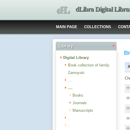
dLibra Digital Libra
MAIN PAGE
COLLECTIONS
CONT
Library
B
Digital Library
Book collection of family
A
Zamoyski
Ch
...
....
Books
Journals
Manuscripts
.
.