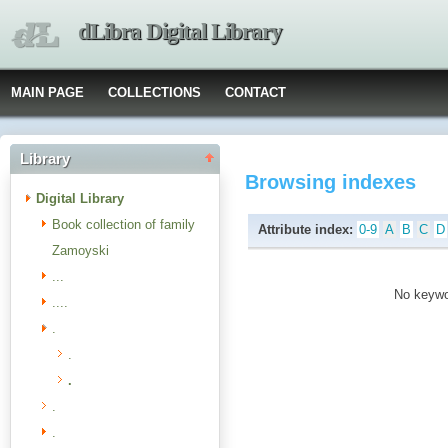
dLibra Digital Library
MAIN PAGE
COLLECTIONS
CONTACT
Library
Browsing indexes
Digital Library
Book collection of family
Attribute index:
0-9
A
B
C
D
Zamoyski
...
No keywor
....
.
.
.
.
.