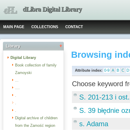
dLibra Digital Library
MAIN PAGE
COLLECTIONS
CONTACT
Library
Browsing ind
Digital Library
Book collection of family
Attribute index:
0-9
A
B
C
D
Zamoyski
...
Choose keyword fr
....
.
S. 201-213 i ost
.
S. 39 błędnie oz
.
Digital archive of children
s. Adama
from the Zamość region