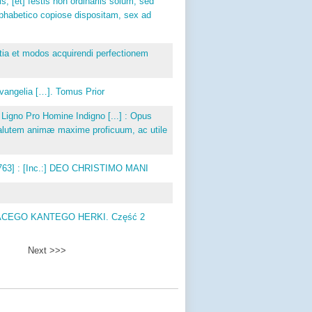
, [et] festis non ordinariis solum, sed
alphabetico copiose dispositam, sex ad
itia et modos acquirendi perfectionem
Evangelia […]. Tomus Prior
no Pro Homine Indigno [...] : Opus
alutem animæ maxime proficuum, ac utile
1763] : [Inc.:] DEO CHRISTIMO MANI
 IGNACEGO KANTEGO HERKI. Część 2
Next >>>