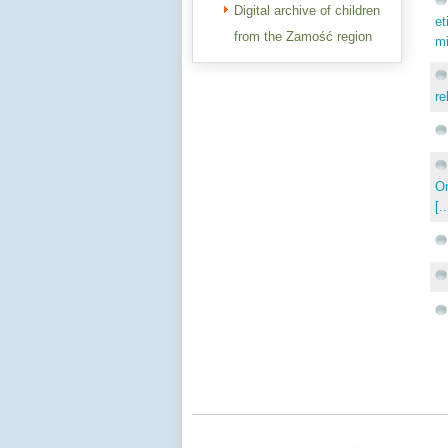
Digital archive of children
et
from the Zamość region
mi
re
Om
[..