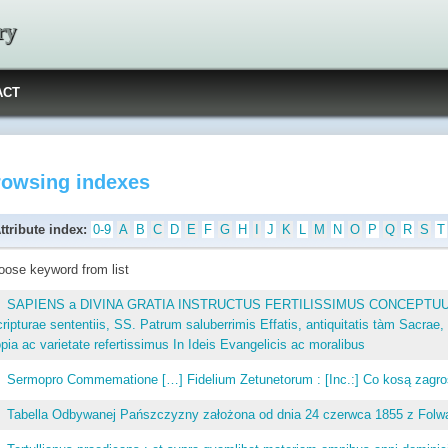
ry
ACT
rowsing indexes
ttribute index:
0-9
A
B
C
D
E
F
G
H
I
J
K
L
M
N
O
P
Q
R
S
T
oose keyword from list
SAPIENS a DIVINA GRATIA INSTRUCTUS FERTILISSIMUS CONCEPTUUM 
ripturae sententiis, SS. Patrum saluberrimis Effatis, antiquitatis tàm Sacra
pia ac varietate refertissimus In Ideis Evangelicis ac moralibus
Sermopro Commematione […] Fidelium Zetunetorum : [Inc.:] Co kosą zagro
Tabella Odbywanej Pańszczyzny założona od dnia 24 czerwca 1855 z Folw