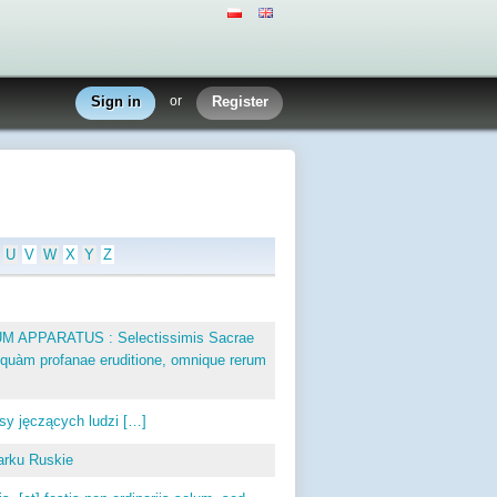
Sign in
or
Register
U
V
W
X
Y
Z
APPARATUS : Selectissimis Sacrae
e, quàm profanae eruditione, omnique rerum
sy jęczących ludzi […]
arku Ruskie