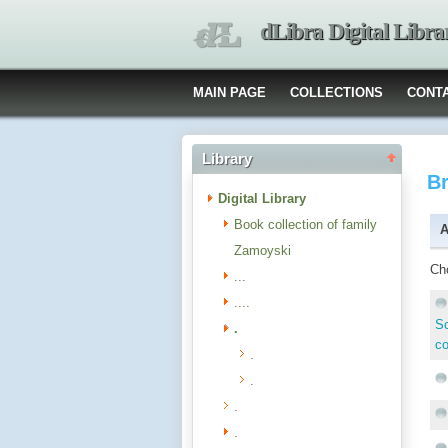
dLibra Digital Libra
MAIN PAGE
COLLECTIONS
CONT
Library
B
Digital Library
Book collection of family
A
Zamoyski
Ch
...
....
Sc
.
co
.
.
.
.