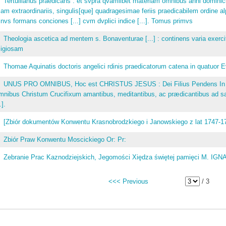
Tertullianus praedicans : et svpra qvamlibet materiam omnibus anni dominicis
iam extraordinariis, singulis[que] quadragesimae feriis praedicabilem ordine 
nvs formans conciones [...] cvm dvplici indice [...]. Tomus primvs
Theologia ascetica ad mentem s. Bonaventurae [...] : continens varia exerc
ligiosam
Thomae Aquinatis doctoris angelici rdinis praedicatorum catena in quatuor 
UNUS PRO OMNIBUS, Hoc est CHRISTUS JESUS : Dei Filius Pendens In Lig
nibus Christum Crucifixum amantibus, meditantibus, ac prædicantibus ad s
.].
[Zbiór dokumentów Konwentu Krasnobrodzkiego i Janowskiego z lat 1747-
Zbiór Praw Konwentu Moscickiego Or: Pr:
Zebranie Prac Kaznodziejskich, Jegomości Xiędza świętej pamięci M.
<<< Previous
/ 3