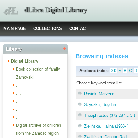
dLibra Digital Library
MAIN PAGE
COLLECTIONS
CONTACT
Library
Browsing indexes
Digital Library
Book collection of family
Attribute index:
0-9
A
B
C
D
Zamoyski
Choose keyword from list
...
....
Rosiak, Marzena
.
Szyszka, Bogdan
.
Theophrastus (372-287 a.C.)
.
Digital archive of children
Zielińska, Halina (1963- )
from the Zamość region
Zwolińska, Danuta. Red.